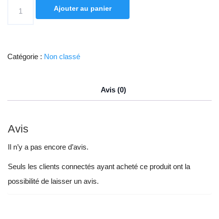
quantité
Ajouter au panier
de
Montage
de
Catégorie :
Non classé
la
tour
Avis (0)
+
envoi
colis
Avis
sans
Il n’y a pas encore d’avis.
assurance
Seuls les clients connectés ayant acheté ce produit ont la
possibilité de laisser un avis.