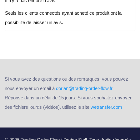
Il n’y a pas encore d’avis.
assurance
supérieure
Seuls les clients connectés ayant acheté ce produit ont la
à
possibilité de laisser un avis.
2000
EUR
Si vous avez des questions ou des remarques, vous pouvez
nous envoyer un email à
dorian@trading-order-flow.fr
Réponse dans un délai de 15 jours. Si vous souhaitez envoyer
des fichiers lourds (vidéos), utilisez le site
wetransfer.com
© 2026 Trading Order Flow / Dorian Stoll. Tous droits réservés.