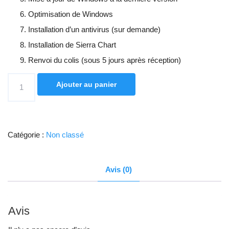
Optimisation de Windows
Installation d’un antivirus (sur demande)
Installation de Sierra Chart
Renvoi du colis (sous 5 jours après réception)
quantité
Ajouter au panier
de
Montage
de
Catégorie :
Non classé
la
tour
Avis (0)
+
envoi
colis
Avis
avec