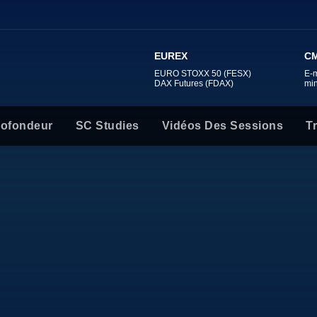
EUREX
CM
EURO STOXX 50 (FESX)
E-
DAX Futures (FDAX)
mi
rofondeur
SC Studies
Vidéos Des Sessions
T