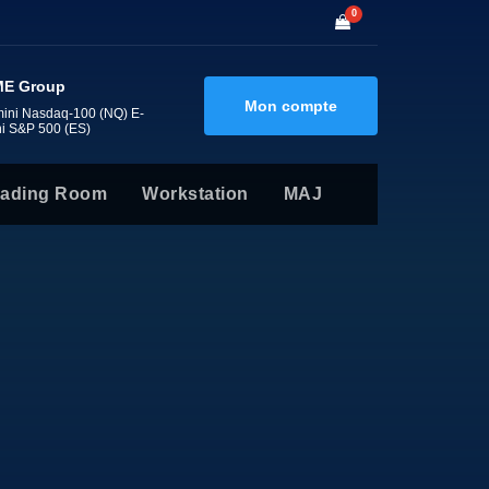
0
E Group
Mon compte
mini Nasdaq-100 (NQ) E-
ni S&P 500 (ES)
rading Room
Workstation
MAJ