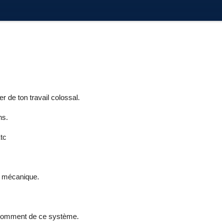
er de ton travail colossal.
ns.
tc
te mécanique.
le comment de ce système.