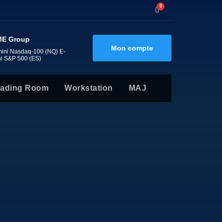
0
E Group
Mon compte
mini Nasdaq-100 (NQ) E-
ni S&P 500 (ES)
rading Room
Workstation
MAJ