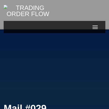
Toggl
Navig
Toggle
Navigat
Mail #029