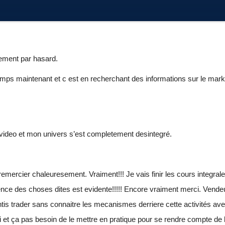
tement par hasard.
emps maintenant et c est en recherchant des informations sur le market 
video et mon univers s’est completement desintegré.
emercier chaleuresement. Vraiment!!! Je vais finir les cours integra
inence des choses dites est evidente!!!!! Encore vraiment merci. Vend
ntis trader sans connaitre les mecanismes derriere cette activités av
t ça pas besoin de le mettre en pratique pour se rendre compte de la fa