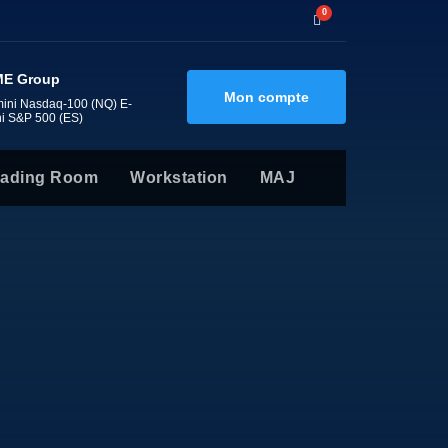
0
E Group
Mon compte
mini Nasdaq-100 (NQ) E-
ni S&P 500 (ES)
rading Room
Workstation
MAJ