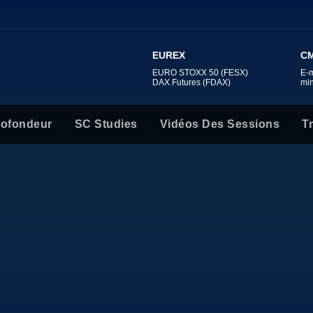
EUREX
CM
EURO STOXX 50 (FESX)
E-
DAX Futures (FDAX)
mi
rofondeur
SC Studies
Vidéos Des Sessions
T