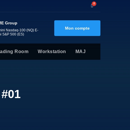
0
E Group
Mon compte
mini Nasdaq-100 (NQ) E-
ni S&P 500 (ES)
rading Room
Workstation
MAJ
 #01