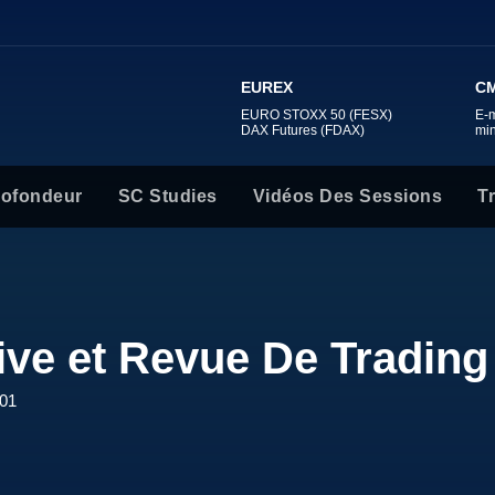
EUREX
CM
EURO STOXX 50 (FESX)
E-
DAX Futures (FDAX)
mi
rofondeur
SC Studies
Vidéos Des Sessions
T
ive et Revue De Trading
#01