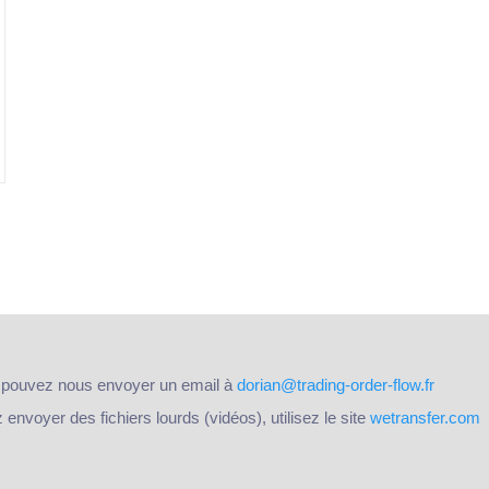
 pouvez nous envoyer un email à
dorian@trading-order-flow.fr
nvoyer des fichiers lourds (vidéos), utilisez le site
wetransfer.com