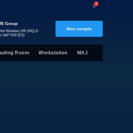
0
E Group
Mon compte
mini Nasdaq-100 (NQ) E-
ni S&P 500 (ES)
rading Room
Workstation
MAJ