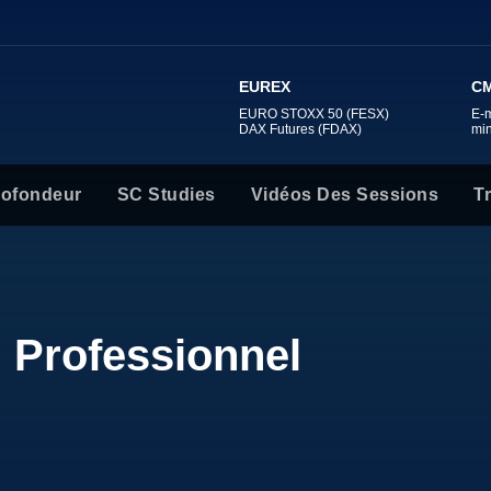
EUREX
CM
EURO STOXX 50 (FESX)
E-
DAX Futures (FDAX)
mi
rofondeur
SC Studies
Vidéos Des Sessions
T
 Professionnel