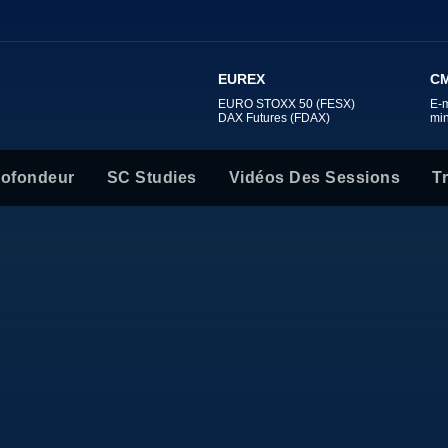
EUREX
CM
EURO STOXX 50 (FESX)
E-
DAX Futures (FDAX)
mi
rofondeur
SC Studies
Vidéos Des Sessions
T