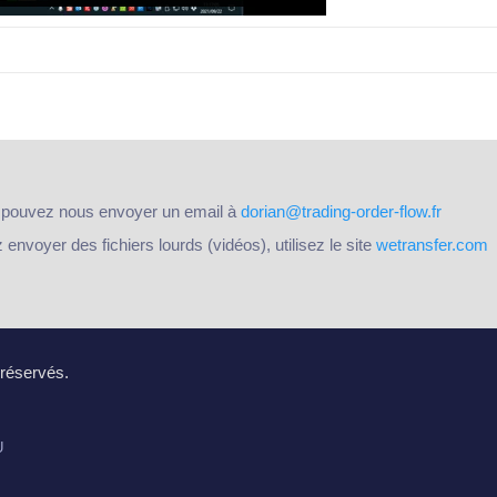
 pouvez nous envoyer un email à
dorian@trading-order-flow.fr
nvoyer des fichiers lourds (vidéos), utilisez le site
wetransfer.com
 réservés.
U