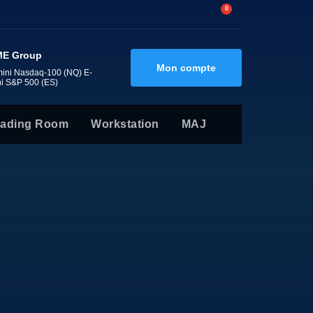
0
E Group
Mon compte
mini Nasdaq-100 (NQ) E-
ni S&P 500 (ES)
rading Room
Workstation
MAJ