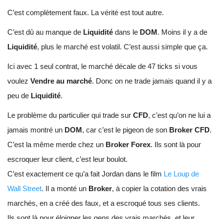
C’est complètement faux. La vérité est tout autre.
C’est dû au manque de
Liquidité
dans le
DOM
. Moins il y a de
Liquidité
, plus le marché est volatil. C’est aussi simple que ça.
Ici avec 1 seul contrat, le marché décale de 47 ticks si vous
voulez
Vendre au marché
. Donc on ne trade jamais quand il y a
peu de
Liquidité
.
Le problème du particulier qui trade sur
CFD
, c’est qu’on ne lui a
jamais montré un
DOM
, car c’est le pigeon de son
Broker CFD
.
C’est la même merde chez un
Broker Forex
. Ils sont là pour
escroquer leur client, c’est leur boulot.
C’est exactement ce qu’a fait Jordan dans le film
Le Loup de
Wall Street
. Il a monté un
Broker
, à copier la cotation des vrais
marchés, en a créé des faux, et a escroqué tous ses clients.
Ils sont là pour éloigner les gens des vrais marchés, et leur