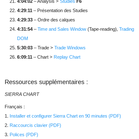
4:04:02
– Analysis >
Studies
F6
4:29:11
– Présentation des Studies
4:29:33
– Ordre des calques
4:31:54
–
Time and Sales Window
(Tape-reading),
Trading
DOM
5:30:03
– Trade >
Trade Windows
6:09:11
– Chart >
Replay Chart
Ressources supplémentaires :
SIERRA CHART
Français :
1.
Installer et configurer Sierra Chart en 90 minutes (PDF)
2.
Raccourcis clavier (PDF)
3.
Polices (PDF)