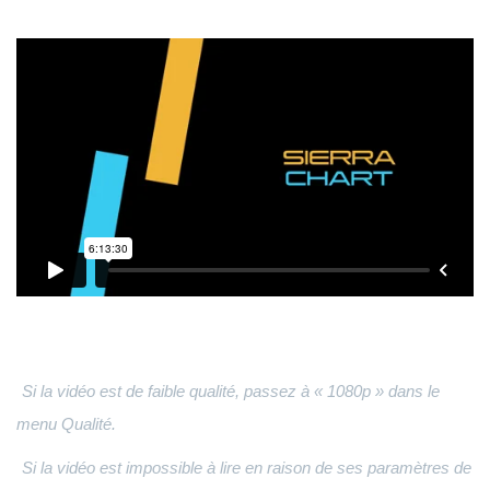
Si la vidéo est de faible qualité, passez à « 1080p » dans le
menu Qualité.
Si la vidéo est impossible à lire en raison de ses paramètres de