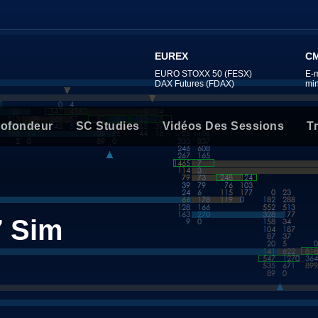
EUREX
CM
EURO STOXX 50 (FESX)
E-
DAX Futures (FDAX)
mi
rofondeur
SC Studies
Vidéos Des Sessions
T
7 Sim