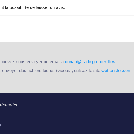
 la possibilité de laisser un avis.
 pouvez nous envoyer un email à
dorian@trading-order-flow.fr
nvoyer des fichiers lourds (vidéos), utilisez le site
wetransfer.com
 réservés.
U