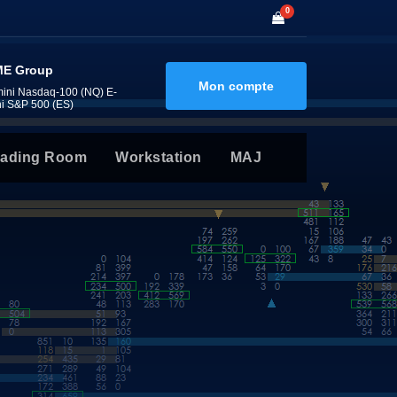
0
E Group
Mon compte
mini Nasdaq-100 (NQ) E-
ni S&P 500 (ES)
rading Room
Workstation
MAJ