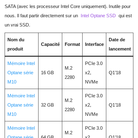
SATA (avec les processeur Intel Core uniquement). Inutile pour
nous. Il faut partir directement sur un
Intel Optane SSD
qui est
un vrai SSD.
Nom du
Date de
Capacité
Format
Interface
produit
lancement
Mémoire Intel
PCIe 3.0
M.2
Optane série
16 GB
x2,
Q1’18
2280
M10
NVMe
Mémoire Intel
PCIe 3.0
M.2
Optane série
32 GB
x2,
Q1’18
2280
M10
NVMe
Mémoire Intel
PCIe 3.0
M.2
Optane série
64 GB
x2,
Q1’18