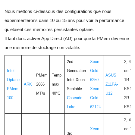
Nous mettons ci-dessous des configurations que nous
expérimenterons dans 10 ou 15 ans pour voir la performance
qu’étaient ces mémoires persistantes optane.
Il faut donc activer App Direct (AD) pour que la PMem devienne
une mémoire de stockage non volatile.
2nd
Xeon
2, 4 o
Intel
Generation
Gold
de 16
PMem
Temp.
ASUS
Optane
Intel Xeon
6250
1R:
ARK
2666
max:
Z11PA-
PMem
Scalable
Xeon
KSM2
MT/s
40°C
U12
100
Cascade
Gold
2R:
Lake
6212U
KSM3
2, 4 o
Xeon
de 16
3rd