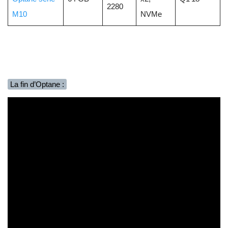
2280
M10
NVMe
La fin d’Optane :