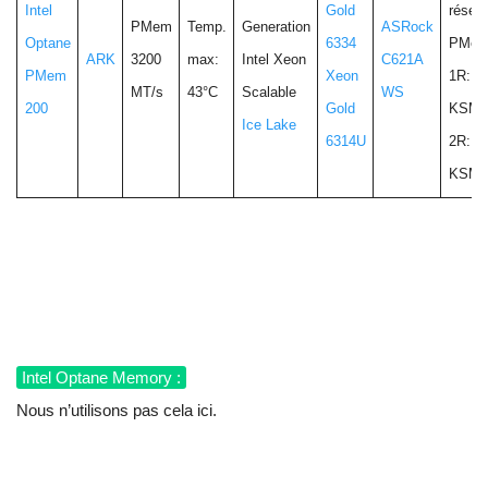
Intel
Gold
réser
PMem
Temp.
Generation
ASRock
Optane
6334
PMem
ARK
3200
max:
Intel Xeon
C621A
PMem
Xeon
1R:
MT/s
43°C
Scalable
WS
200
Gold
KSM3
Ice Lake
6314U
2R:
KSM3
Intel Optane Memory :
Nous n’utilisons pas cela ici.