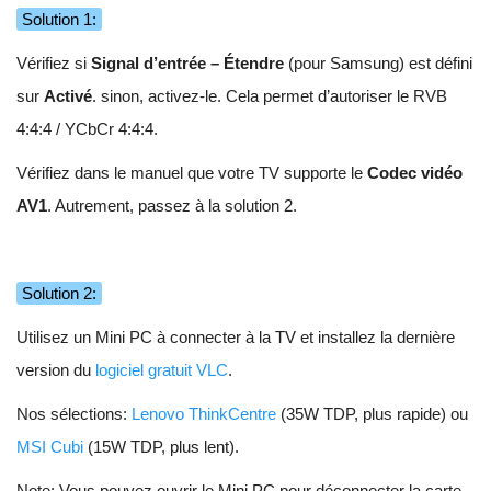
Solution 1:
Vérifiez si
Signal d’entrée – Étendre
(pour Samsung) est défini
sur
Activé
. sinon, activez-le. Cela permet d’autoriser le RVB
4:4:4 / YCbCr 4:4:4.
Vérifiez dans le manuel que votre TV supporte le
Codec vidéo
AV1
. Autrement, passez à la solution 2.
Solution 2:
Utilisez un Mini PC à connecter à la TV et installez la dernière
version du
logiciel gratuit VLC
.
Nos sélections:
Lenovo ThinkCentre
(35W TDP, plus rapide) ou
MSI Cubi
(15W TDP, plus lent).
Note: Vous pouvez ouvrir le Mini PC pour déconnecter la carte