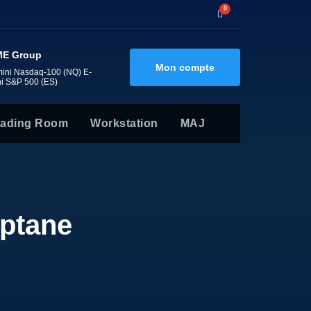
0
E Group
Mon compte
mini Nasdaq-100 (NQ) E-
ni S&P 500 (ES)
rading Room
Workstation
MAJ
ptane