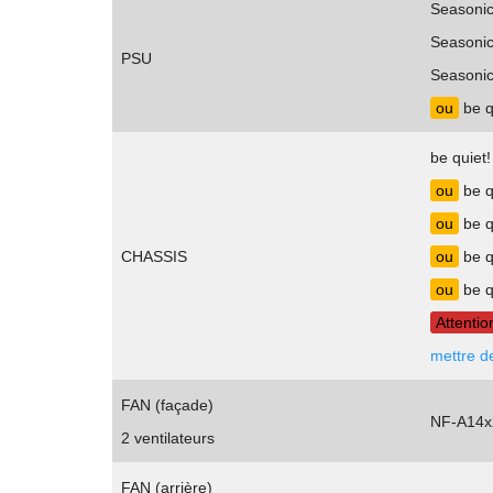
Seasonic
Seasonic
PSU
Seasonic
ou
be q
be quiet
ou
be q
ou
be q
CHASSIS
ou
be q
ou
be q
Attenti
mettre de
FAN (façade)
NF-A14x
2 ventilateurs
FAN (arrière)