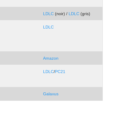
.
LDLC
(noir) /
LDLC
(gris)
LDLC
.
.
Amazon
LDLC
/
PC21
.
Galaxus