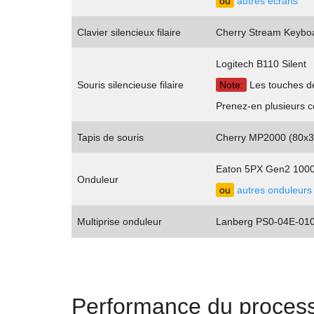
ou
autres écrans
Clavier silencieux filaire
Cherry Stream Keybo
Logitech B110 Silent
Souris silencieuse filaire
Note:
Les touches des
Prenez-en plusieurs c
Tapis de souris
Cherry MP2000 (80x
Eaton 5PX Gen2 100
Onduleur
ou
autres onduleurs
Multiprise onduleur
Lanberg PS0-04E-01
Performance du proces