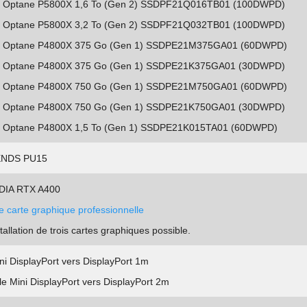
l Optane P5800X 1,6 To (Gen 2) SSDPF21Q016TB01 (100DWPD)
l Optane P5800X 3,2 To (Gen 2) SSDPF21Q032TB01 (100DWPD)
l Optane P4800X 375 Go (Gen 1) SSDPE21M375GA01 (60DWPD)
l Optane P4800X 375 Go (Gen 1) SSDPE21K375GA01 (30DWPD)
l Optane P4800X 750 Go (Gen 1) SSDPE21M750GA01 (60DWPD)
l Optane P4800X 750 Go (Gen 1) SSDPE21K750GA01 (30DWPD)
l Optane P4800X 1,5 To (Gen 1) SSDPE21K015TA01 (60DWPD)
NDS PU15
DIA RTX A400
e carte graphique professionnelle
tallation de trois cartes graphiques possible.
ni DisplayPort vers DisplayPort 1m
e Mini DisplayPort vers DisplayPort 2m