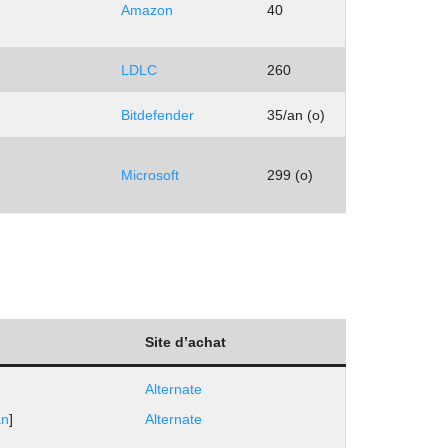
Amazon
40
LDLC
260
Bitdefender
35/an (o)
Microsoft
299 (o)
Site d’achat
Alternate
an
]
Alternate