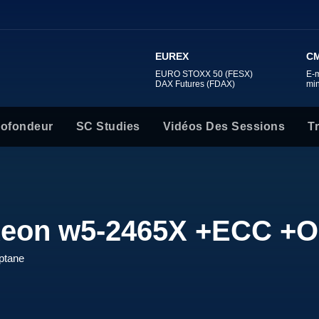
EUREX
CM
EURO STOXX 50 (FESX)
E-
DAX Futures (FDAX)
mi
rofondeur
SC Studies
Vidéos Des Sessions
T
 Xeon w5-2465X +ECC +O
ptane