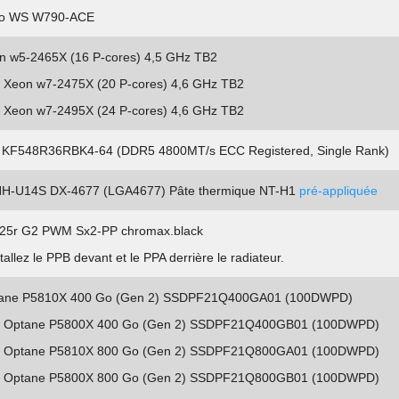
ro WS W790-ACE
on w5-2465X (16 P-cores) 4,5 GHz TB2
l Xeon w7-2475X (20 P-cores) 4,6 GHz TB2
l Xeon w7-2495X (24 P-cores) 4,6 GHz TB2
n KF548R36RBK4-64 (DDR5 4800MT/s ECC Registered, Single Rank)
NH-U14S DX-4677 (LGA4677) Pâte thermique NT-H1
pré-appliquée
25r G2 PWM Sx2-PP chromax.black
tallez le PPB devant et le PPA derrière le radiateur.
ptane P5810X 400 Go (Gen 2) SSDPF21Q400GA01 (100DWPD)
l Optane P5800X 400 Go (Gen 2) SSDPF21Q400GB01 (100DWPD)
l Optane P5810X 800 Go (Gen 2) SSDPF21Q800GA01 (100DWPD)
l Optane P5800X 800 Go (Gen 2) SSDPF21Q800GB01 (100DWPD)