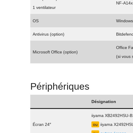
NF-A14x
1 ventilateur
OS
Windows 
Antivirus (option)
Bitdefend
Office Fa
Microsoft Office (option)
(si vous
Périphériques
Désignation
iiyama XB2492HSU-B1
Écran 24″
ou
iiyama X2492HSU-