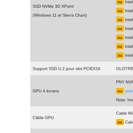
ou
Inte
SSD NVMe 3D XPoint
ou
Inte
(Windows 11 et Sierra Chart)
ou
Inte
ou
Inte
ou
Inte
ou
Inte
ou
Inte
Support SSD U.2 pour slot PCIEX16
GLOTRE
PNY NVI
GPU 4 écrans
ou
autr
Note: Ins
Cable Mi
Câble GPU
ou
Cabl