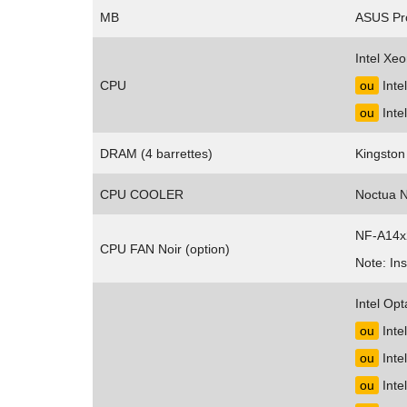
MB
ASUS P
Intel Xe
CPU
ou
Inte
ou
Inte
DRAM (4 barrettes)
Kingsto
CPU COOLER
Noctua 
NF-A14x
CPU FAN Noir (option)
Note: Ins
Intel O
ou
Inte
ou
Inte
ou
Inte