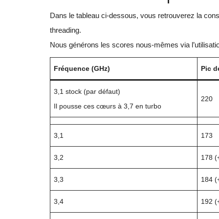
Dans le tableau ci-dessous, vous retrouverez la cons
threading.
Nous générons les scores nous-mêmes via l’utilisatio
Fréquence (GHz)
Pic d
3,1 stock (par défaut)
220
Il pousse ces cœurs à 3,7 en turbo
3,1
173
3,2
178 (
3,3
184 (
3,4
192 (