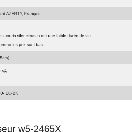
ard AZERTY, Français
 souris silencieuses ont une faible durée de vie.
omme les prix sont bas.
35cm)
0 VA
00-IEC-BK
seur w5-2465X