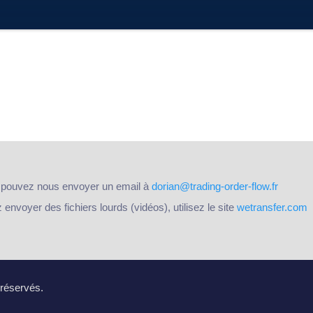
 pouvez nous envoyer un email à
dorian@trading-order-flow.fr
nvoyer des fichiers lourds (vidéos), utilisez le site
wetransfer.com
 réservés.