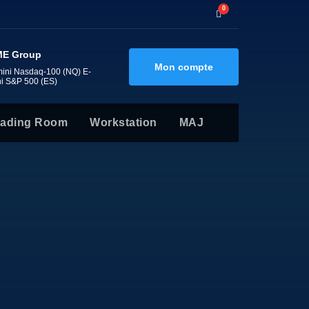
0
E Group
Mon compte
mini Nasdaq-100 (NQ) E-
ni S&P 500 (ES)
rading Room
Workstation
MAJ