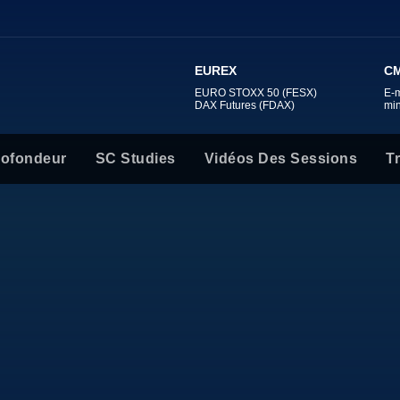
EUREX
CM
EURO STOXX 50 (FESX)
E-
DAX Futures (FDAX)
mi
rofondeur
SC Studies
Vidéos Des Sessions
T