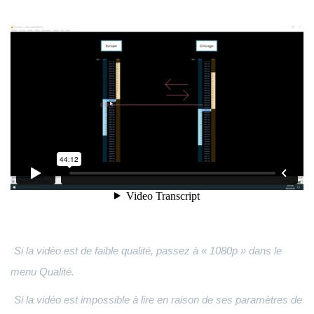
Si la vidéo est de faible qualité, passez à « 1080p » dans le
menu Qualité.
Si la vidéo est impossible à lire en raison de ses paramètres de