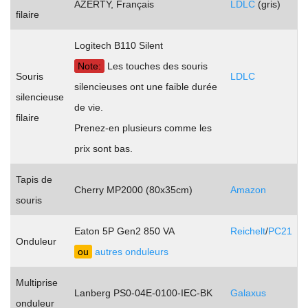
AZERTY, Français
LDLC
(gris)
filaire
Logitech B110 Silent
Note:
Les touches des souris
Souris
LDLC
silencieuses ont une faible durée
silencieuse
.
de vie.
filaire
.
Prenez-en plusieurs comme les
prix sont bas.
Tapis de
Cherry MP2000 (80x35cm)
Amazon
souris
Eaton 5P Gen2 850 VA
Reichelt
/
PC21
Onduleur
ou
autres onduleurs
.
Multiprise
Lanberg PS0-04E-0100-IEC-BK
Galaxus
onduleur