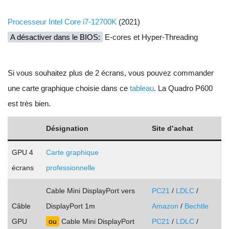
Processeur Intel Core i7-12700K
(2021)
A désactiver dans le BIOS:
E-cores et Hyper-Threading
Si vous souhaitez plus de 2 écrans, vous pouvez commander
une carte graphique choisie dans ce
tableau
. La Quadro P600
est très bien.
Désignation
Site d’achat
GPU 4
Carte graphique
écrans
professionnelle
Cable Mini DisplayPort vers
PC21
/
LDLC
/
Câble
DisplayPort 1m
Amazon
/
Bechtle
GPU
ou
Cable Mini DisplayPort
PC21
/
LDLC
/